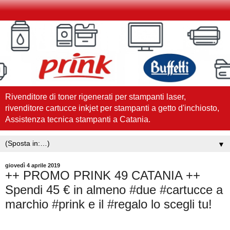
Rivenditore di toner rigenerati per stampanti laser,
rivenditore cartucce inkjet per stampanti a getto d'inchiosto,
Assistenza tecnica stampanti a Catania.
▼
giovedì 4 aprile 2019
++ PROMO PRINK 49 CATANIA ++
Spendi 45 € in almeno #due #cartucce a
marchio #prink e il #regalo lo scegli tu!