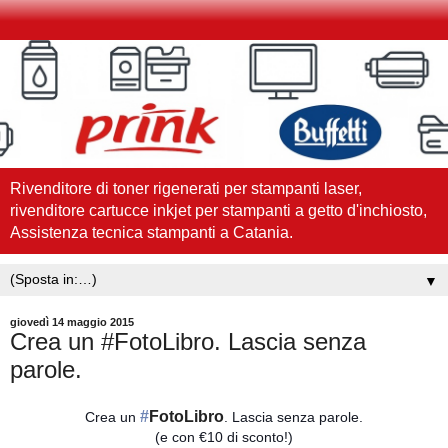
Rivenditore di toner rigenerati per stampanti laser,
rivenditore cartucce inkjet per stampanti a getto d'inchiosto,
Assistenza tecnica stampanti a Catania.
▼
giovedì 14 maggio 2015
Crea un ‪#‎FotoLibro‬. Lascia senza
parole.
‪#‎
FotoLibro‬
Crea un
. Lascia senza parole.
(e con €10 di sconto!)